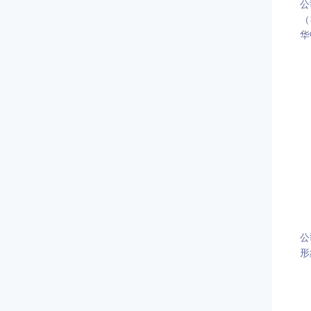
公
（
华
公
形