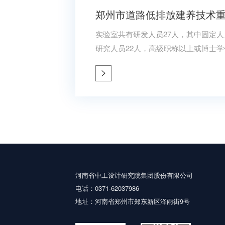
郑州市道路低排放建养技术
实验室共有研发人员27人，其中固定人
研究人员22人，高级职称以上或博士学
核心、硕士研究生为骨干的专业技术团队。 实验室拥有总价在320
的仪器设备，其中主要科研仪器设备总价
研实验条件良好。 重点实验室以现有“公路建设与养护技术、材料及装备交
通运输行业研究中心”、“河南省公路养
研
河南省中工设计研究院集团股份有限公司
电话：0371-62037986
地址：河南省郑州市郑东新区泽雨街9号