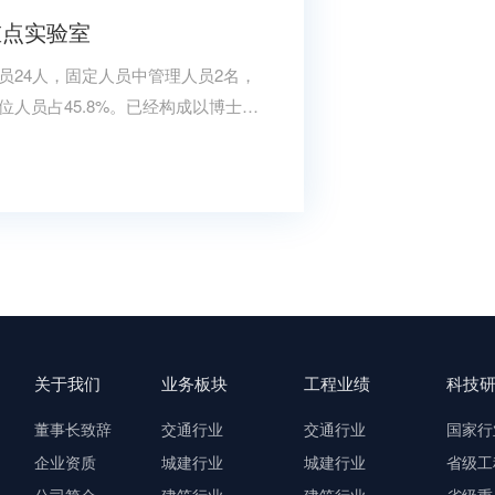
重点实验室
员24人，固定人员中管理人员2名，
位人员占45.8%。已经构成以博士为
0万左右
达2072万元，设备相对齐全，科
护产业技术创新战略联盟”等省部级
关于我们
业务板块
工程业绩
科技
董事长致辞
交通行业
交通行业
国家行
企业资质
城建行业
城建行业
省级工